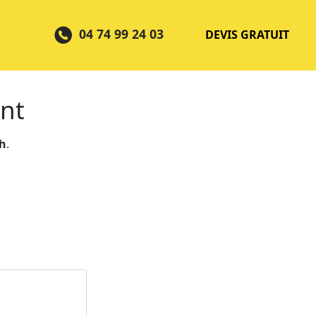
04 74 99 24 03
DEVIS GRATUIT
nt
 h
.