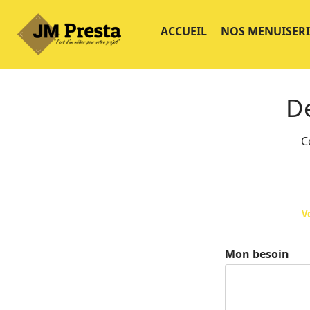
ACCUEIL
NOS MENUISERI
D
C
V
Mon besoin